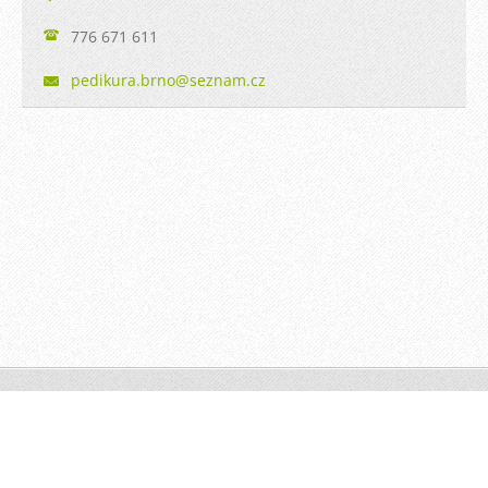
776 671 611
pedikura
.brno@se
znam.cz
© 2014 Všechna práva vyhrazena.
Tvorba webových stránek zdarma